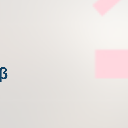
く
β
を