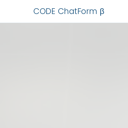
CODE ChatForm β