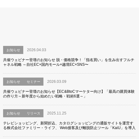
2026.04.03
お知らせ
共催ウェビナー登壇のお知らせ 脱・価格競争！「指名買い」を生み出すフルチ
ャネル戦略 ～自社EC×国内モール×越境EC×SNS〜
2026.03.09
お知らせ
セミナー
共催ウェビナー登壇のお知らせ【EC&BtoCマーケター向け】「最高の購買体験
の作り方～新年度から始めたい戦略・戦術6選～」
2025.11.25
お知らせ
リリース
テレビショッピング、新聞折込、カタログショッピングの通販サイトを運営す
る株式会社ファミリー・ライフ、 Web接客及び離脱防止ツール「KaiU」を導入