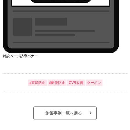
特設ページ誘導バナー
#直帰防止
#離脱防止
CVR改善
クーポン
施策事例一覧へ戻る