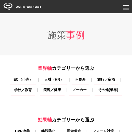
施策
事例
業界軸
カテゴリーから選ぶ
EC（小売）
人材（HR）
不動産
旅行／宿泊
学校／教育
美容／健康
メーカー
その他(業界)
効果軸
カテゴリーから選ぶ
CVR改善
離脱防止
回遊促進
フォーム対策