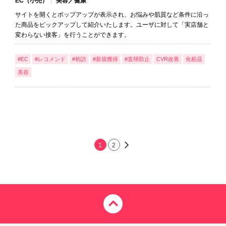
EC（小売）
美容／健康
サイトを開くとポップアップが表示され、お悩みや肌質など条件に沿っ
た商品をピックアップして紹介いたします。ユーザに対して「実店舗と
変わらない接客」を行うことができます。
#EC
#レコメンド
#初訪
#新規獲得
#直帰防止
CVR改善
化粧品
美容
1
2