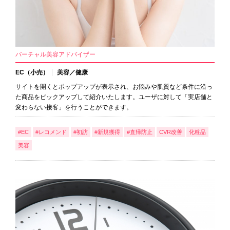
バーチャル美容アドバイザー
EC（小売）
美容／健康
サイトを開くとポップアップが表示され、お悩みや肌質など条件に沿っ
た商品をピックアップして紹介いたします。ユーザに対して「実店舗と
変わらない接客」を行うことができます。
#EC
#レコメンド
#初訪
#新規獲得
#直帰防止
CVR改善
化粧品
美容