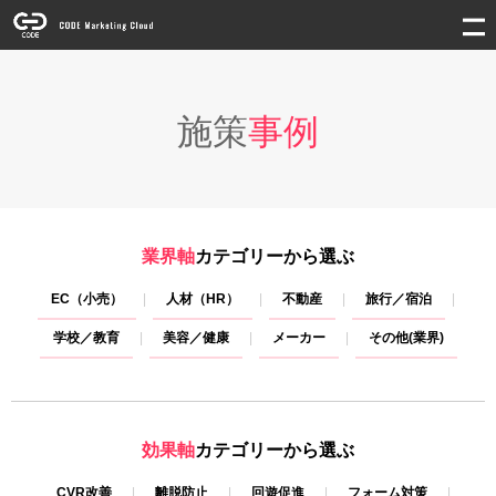
施策
事例
業界軸
カテゴリーから選ぶ
EC（小売）
人材（HR）
不動産
旅行／宿泊
学校／教育
美容／健康
メーカー
その他(業界)
効果軸
カテゴリーから選ぶ
CVR改善
離脱防止
回遊促進
フォーム対策