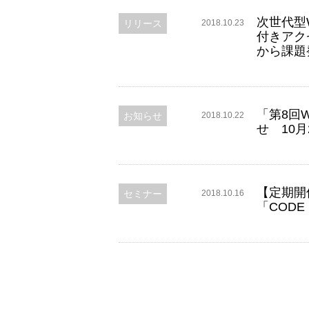
次世代型W
お知らせ
リリース
2018.10.23
付きアク
から課題
「第8回
お知らせ
2018.10.22
せ 10
【定期開
セミナー
2018.10.16
「CODE 