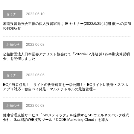
2022.06.10
セミナー
湘南投資勉強会主催の個人投資家向け IR セミナー(2022/6/25(土)開 催)への参加
のお知らせ
2022.06.08
お知らせ
公益財団法人日本証券アナリスト協会にて「2022年12月期 第1四半期決算説明
会」を開催しました
2022.06.06
セミナー
EC担当者必見！ サイトの改善施策を一挙公開！～ECサイトUI改善・スマホ
アプリ対応・独自ペイ発足・マルチチャネルの最適管理～
2022.06.03
お知らせ
健康管理支援サービス「SBIメディック」を提供するSBIウェルネスバンク株式
会社、SaaS型WEB接客ツール「CODE Marketing Cloud」を導入