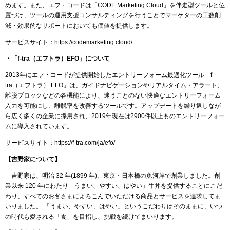
めます。また、エフ・コードは「CODE Marketing Cloud」を伴走型ツールと位
置づけ、ツールの運用支援コンサルティングを行うことでマーケターの工数削
減・効果的なサポートにおいても価値を提供します。
サービスサイト：https://codemarketing.cloud/
・「f-tra（エフトラ）EFO」について
2013年にエフ・コードが提供開始したエントリーフォーム最適化ツール「f-
tra（エフトラ） EFO」は、ガイドナビゲーションやリアルタイム・アラート、
離脱ブロックなどの各機能により、迷うことのない快適なエントリーフォーム
入力を可能にし、離脱率を改善するツールです。アップデートを繰り返しなが
ら広く多くの企業に採用され、2019年現在は2900件以上ものエントリーフォー
ムに導入されています。
サービスサイト：https://f-tra.com/ja/efo/
【吉野家について】
吉野家は、明治 32 年(1899 年)、東京・日本橋の魚河岸で創業しました。創
業以来 120 年にわたり「うまい、やすい、はやい」牛丼を提供することにこだ
わり、すべてのお客さまによろこんでいただける商品とサービスを追求してま
いりました。 「うまい、やすい、はやい」というこだわりはそのままに、いつ
の時代も愛される「食」を目指し、挑戦を続けてまいります。