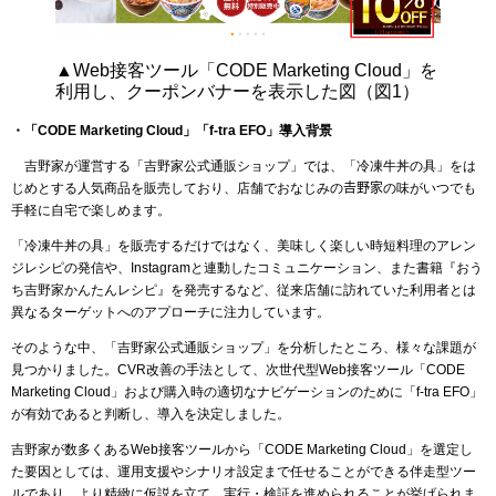
▲Web接客ツール「CODE Marketing Cloud」を
利用し、クーポンバナーを表示した図（図1）
・「CODE Marketing Cloud」「f-tra EFO」導入背景
吉野家が運営する「吉野家公式通販ショップ」では、「冷凍牛丼の具」をは
じめとする人気商品を販売しており、店舗でおなじみの𠮷野家の味がいつでも
手軽に自宅で楽しめます。
「冷凍牛丼の具」を販売するだけではなく、美味しく楽しい時短料理のアレン
ジレシピの発信や、Instagramと連動したコミュニケーション、また書籍『おう
ち吉野家かんたんレシピ』を発売するなど、従来店舗に訪れていた利用者とは
異なるターゲットへのアプローチに注力しています。
そのような中、「吉野家公式通販ショップ」を分析したところ、様々な課題が
見つかりました。CVR改善の手法として、次世代型Web接客ツール「CODE
Marketing Cloud」および購入時の適切なナビゲーションのために「f-tra EFO」
が有効であると判断し、導入を決定しました。
吉野家が数多くあるWeb接客ツールから「CODE Marketing Cloud」を選定し
た要因としては、運用支援やシナリオ設定まで任せることができる伴走型ツー
ルであり、より精緻に仮説を立て、実行・検証を進められることが挙げられま