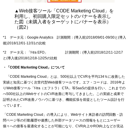
▲Web接客ツール「CODE Marketing Cloud」を
利用し、初回購入限定セットのバナーを表示し
た図（未購入者をターゲットにバナーを表示）
（図2）
*1 データ元：Google Analytics 計測期間：(導入前)2018/09/01-09/30と(導入
後)2018/12/01-12/31の比較
*2 データ元：「f-tra EFO」 計測期間：(導入前)2018/12/11-12/17
と(導入後)2018/12/18-12/25の比較
・「CODE Marketing Cloud」について
「CODE Marketing Cloud」とは、500社以上でCVRを平均134％に改善した
実績と知見に基づく次世代型Web接客ツールです。エフ・コードは、2016年よ
りWeb接客ツール「f-tra（エフトラ） CTA」等SaaSの提供を行い、これまでの
べ500社以上のWebサイトのCVR改善に寄与してきました。この実績と成果で
証明されたCVR改善ノウハウに基づき、機能拡張を前提としたツール設計を行
っています。
「CODE Marketing Cloud」の導入により、Webサイト来訪者の訪問回数・訪
問ページ等の行動履歴や連携した外部データソースの情報をもとにユーザー
個々への接客を最適化することが可能になり、CVR向上やROI向上などが見込