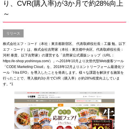
り、CVR(購入率)が3か月で約28%向上
～
リリース
株式会社エフ・コード（本社：東京都新宿区、 代表取締役社長：工藤 勉、以下
エフ・コード）は、株式会社吉野家（本社：東京都中央区、代表取締役社長：
河村 泰貴、以下吉野家）の運営する「吉野家公式通販ショップ（URL：
https://e-shop.yoshinoya.com/）」へ2018年10月より次世代型Web接客ツール
「CODE Marketing Cloud」を、2018年12月よりエントリーフォーム最適化ツ
ール「f-tra EFO」を導入したことを発表します。様々な課題を解決する施策を
行ったことで、導入後約3か月でCVR（購入率）が約28%程度向上していま
す。*1