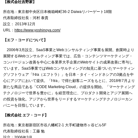
【株式会社吉野家】
所在地：東京都中央区日本橋箱崎町36-2 Daiwaリバーゲート18階
代表取締役社長：河村 泰貴
設立： 2013年12月
URL：
https://www.yoshinoya.com/
【エフ・コードについて】
2006年3月設立、SaaS事業とWebコンサルティング事業を展開。創業時より
展開するWebコンサルティング事業では、広告・コンテンツマーケティング・
コンバージョン改善を中心に各業界大手企業のWebサイトの成果改善に寄与し
ています。SaaS事業ではWebコンサルティングの知見に基づいたマーケティン
グソフトウェア「f-tra（エフトラ）」を日本・タイ・インドネシアの3拠点を中
心にアジアにおいて提供。「f-tra」で得た顧客ニーズをもとに、2018年7月より
新たな商品である「CODE Marketing Cloud」の提供を開始。「マーケティング
テクノロジーで世界を豊かに」を経営理念に、プロダクト開発とアジア展開へ
の投資を強化。アジアから世界をリードするマーケティングテクノロジーカン
パニーを目指しています。
【株式会社 エフ・コード】
所在地：東京都新宿区市谷八幡町2-1 大手町建物市ヶ谷ビル5F
代表取締役社長：工藤 勉
設立：2006年3月