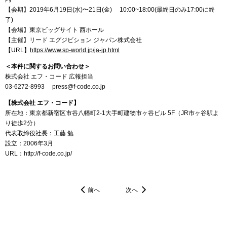
【会期】2019年6月19日(水)〜21日(金) 10:00~18:00(最終日のみ17:00に終
了)
【会場】東京ビッグサイト 西ホール
【主催】リード エグジビション ジャパン株式会社
【URL】
https://www.sp-world.jp/ja-jp.html
＜本件に関するお問い合わせ＞
株式会社 エフ・コード 広報担当
03-6272-8993 press@f-code.co.jp
【株式会社 エフ・コード】
所在地：東京都新宿区市谷八幡町2-1大手町建物市ヶ谷ビル 5F（JR市ヶ谷駅よ
り徒歩2分）
代表取締役社長：工藤 勉
設立：2006年3月
URL：http://f-code.co.jp/
前へ
次へ