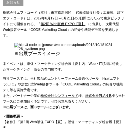
お知らせ
株式会社エフ・コード（本社：東京都新宿区、 代表取締役社長：工藤勉、以下
エフ・コード）は、2019年6月19日～6月21日の3日間にわたって東京ビックサ
イトにて開催される、「
第2回 Web販促 EXPO【夏】
」に出展し、次世代型
Web接客ツール「CODE Marketing Cloud」の紹介や機能デモ等を実施しま
す。
※出展ブースイメージ
本イベントは、販促・マーケティング総合展【夏】内、Web・IT領域に特化し
たマーケティング・販促の専門展です。
当社ブースでは、当社製品のエントリーフォーム最適化ツール「
f-tra(エフト
ラ)EFO
」や次世代型Web接客ツール「CODE Marketing Cloud」の紹介や機能
デモ等を実施予定です。
また、パートナー企業の
株式会社シンフィールド
様、
株式会社PLAN-B
様も当社
ブースにご参加頂く予定です。ぜひお立ち寄りください。
※出展ブースは、西３ホール にございます。
＜開催概要＞
【名称】「第2回 Web販促 EXPO【夏】」販促・マーケティング総合展【夏】
内