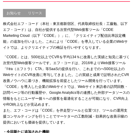
お知らせ
リリース
株式会社エフ・コード（本社：東京都新宿区、代表取締役社長：工藤勉、以下
エフ・コード）は、自社が提供する次世代型Web接客ツール「CODE
Marketing Cloud（以下「CODE」）」に、「クリエイティブ配信比率設定機
能」の追加を行いました。これにより「CODE」を導入している企業のWebサ
イトでは、よりクリエイティブの検証を行いやすくなります。
「CODE」とは、500社以上でCVRを平均134％に改善した実績と知見に基づく
次世代型Web接客ツールです。エフ・コードは、2016年よりWeb接客ツール
「f-tra（エフトラ） CTA」等SaaSの提供を行い、これまでのべ500社以上の
WebサイトのCVR改善に寄与してきました。この実績と成果で証明されたCVR
改善ノウハウに基づき、機能拡張を前提としたツール開発を行っています。
「CODE」を導入した企業のWebサイトでは、Webサイト来訪者の訪問回数・
訪問ページ等の行動履歴や、Google Analytics等の連携した外部データソースの
情報をもとにユーザー個々への接客を最適化することが可能になり、CVR向上
やROI向上などが見込めます。
また、エフ・コードは「CODE」を伴走型ツールと位置づけ、ツールの運用支
援コンサルティングを行うことでマーケターの工数削減・効果的な改善示唆の
提供においても価値を提供しています。
・今回新たに追加された機能