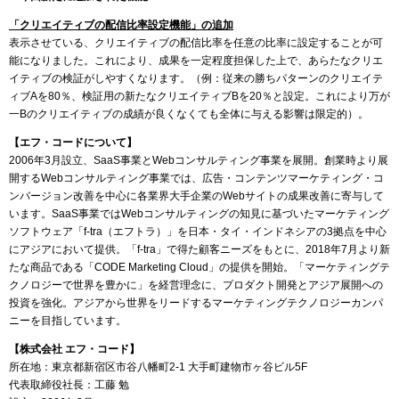
「クリエイティブの配信比率設定機能」の追加
表示させている、
クリエイティブの配信比率を任意の比率に設定することが可
能になりました。これにより、成果を一定程度担保した上で、あらたなクリエ
イティブの検証がしやすくなります。（例：従来の勝ちパターンのクリエイテ
ィブAを80％、検証用の新たなクリエイティブBを20％と設定。これにより万が
一Bのクリエイティブの成績が良くなくても全体に与える影響は限定的）。
【エフ・コードについて】
2006年3月設立、SaaS事業とWebコンサルティング事業を展開。創業時より展
開するWebコンサルティング事業では、広告・コンテンツマーケティング・コ
ンバージョン改善を中心に各業界大手企業のWebサイトの成果改善に寄与して
います。SaaS事業ではWebコンサルティングの知見に基づいたマーケティング
ソフトウェア「f-tra（エフトラ）」を日本・タイ・インドネシアの3拠点を中心
にアジアにおいて提供。「f-tra」で得た顧客ニーズをもとに、2018年7月より新
たな商品である「CODE Marketing Cloud」の提供を開始。「マーケティングテ
クノロジーで世界を豊かに」を経営理念に、プロダクト開発とアジア展開への
投資を強化。アジアから世界をリードするマーケティングテクノロジーカンパ
ニーを目指しています。
【株式会社 エフ・コード】
所在地：東京都新宿区市谷八幡町2-1 大手町建物市ヶ谷ビル5F
代表取締役社長：工藤 勉