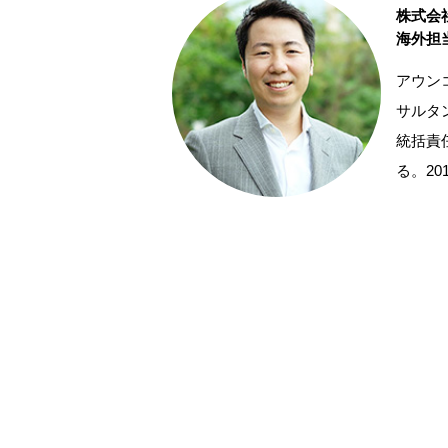
株式会
海外担
アウン
サルタ
統括責
る。2