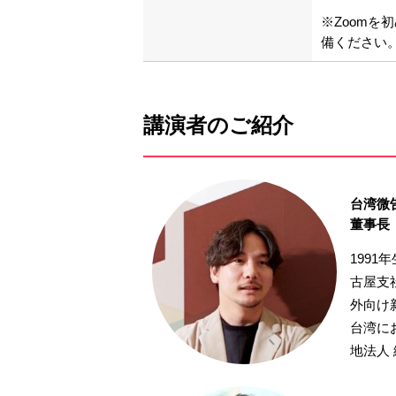
※Zoom
備ください
講演者のご紹介
台湾微
董事長
199
古屋支
外向け
台湾に
地法人 