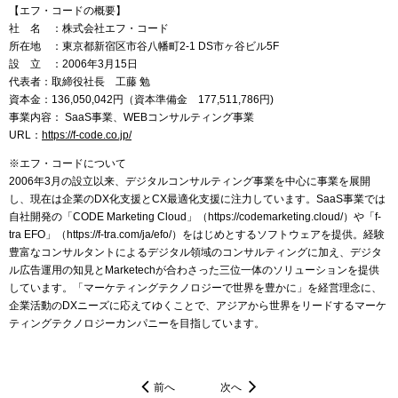
【エフ・コードの概要】
社 名 ：株式会社エフ・コード
所在地 ：東京都新宿区市谷八幡町2-1 DS市ヶ谷ビル5F
設 立 ：2006年3月15日
代表者：取締役社長 工藤 勉
資本金：136,050,042円（資本準備金 177,511,786円)
事業内容： SaaS事業、WEBコンサルティング事業
URL：
https://f-code.co.jp/
※エフ・コードについて
2006年3月の設立以来、デジタルコンサルティング事業を中心に事業を展開
し、現在は企業のDX化支援とCX最適化支援に注力しています。SaaS事業では
自社開発の「CODE Marketing Cloud」（https://codemarketing.cloud/）や「f-
tra EFO」（https://f-tra.com/ja/efo/）をはじめとするソフトウェアを提供。経験
豊富なコンサルタントによるデジタル領域のコンサルティングに加え、デジタ
ル広告運用の知見とMarketechが合わさった三位一体のソリューションを提供
しています。「マーケティングテクノロジーで世界を豊かに」を経営理念に、
企業活動のDXニーズに応えてゆくことで、アジアから世界をリードするマーケ
ティングテクノロジーカンパニーを目指しています。
前へ
次へ