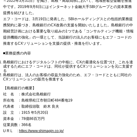
～2022年3月31日）を掲げ、島根・鳥取両県において、地域密着型金融を推進
中です。2019年9月6日にはインターネット金融大手SBIグループとの資本業務
提携を結びました。
エフ・コードは、3月19日に発表した、SBIホールディングスとの包括的業務提
携契約に基づき、島根銀行のCX改善の支援を開始いたしました。島根銀行の中
期経営計画における重要な取り組みの1つである「コンサルティング機能・情報
提供機能の強化」の一環として、当該銀行の法人のお客様にもエフ・コードの
推進するCXソリューションを支援の提供・推進を行います。
■業務提携の内容
島根銀行におけるデジタルシフトの中核に、CXの最適化を位置づけ、これを達
成するためにエフ・コードは、同社が提供するCXソリューションを元に支援す
る
島根銀行は、法人のお客様の収益力強化のため、エフ・コードとともに同社の
CXソリューションの販売を推進する
【島根銀行の概要】
社 名 ：株式会社島根銀行
所在地 ：島根県松江市朝日町484番地19
代表者 ：取締役頭取 鈴木 良夫
設 立 ：1915 年5月20日
資本金 ：78億86百万円
従業員数：366名
U R L :
https://www.shimagin.co.jp/