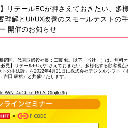
見】リテールECが押さえておきたい、多
理解とUI/UX改善のスモールテストの
ー 開催のお知らせ
新宿区、代表取締役社長：工藤 勉、以下「当社」）は、無料
様必見】リテールECが押さえておきたい、多様化する顧客視点
ストの手法論」を2022年4月21日に株式会社デジタルシフト（
：吉田 康祐）と共催いたします。
ister/WN_4uCblkerR0-AcGIpjtkk9g