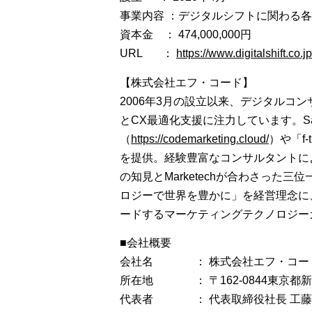
事業内容 ：デジタルシフトに関わる
資本金 ： 474,000,000円
URL ：
https://www.digitalshift.co.jp
【株式会社エフ・コード】
2006年3月の設立以来、デジタルコ
とCX最適化支援に注力しています。SaaS事
（
https://codemarketing.cloud/
）や「f-t
を提供。経験豊富なコンサルタントに
の知見とMarketechが合わさっ
ロジーで世界を豊かに」を経営理念に
ードするマーケティングテクノロジー
■会社概要
会社名 ： 株式会社エフ・コー
所在地 ： 〒162-0844東京都新宿
代表者 ： 代表取締役社長 ⼯藤