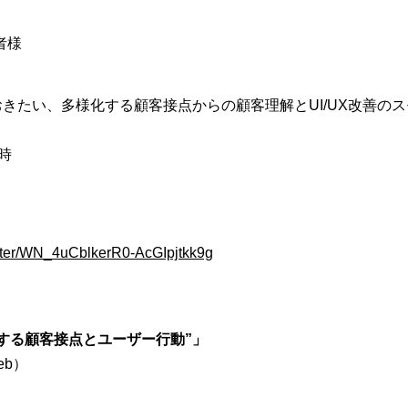
者様
きたい、多様化する顧客接点からの顧客理解とUI/UX改善のス
7時
ister/WN_4uCblkerR0-AcGIpjtkk9g
する顧客接点とユーザー行動”」
eb）