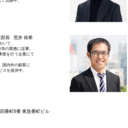
広く活躍中。
部長 荒井 裕希
おいて、
発等の業務に従事。
修事業を行う企業にて
任。国内外の顧客に
ービスを提供中。
区四番町6番 東急番町ビル