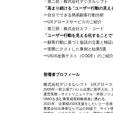
・第二部：株式会社デジタルシフト
「高まり続ける ”ユーザー行動の見え
ー自分でできる簡易顧客行動分析
ーUXグロースサービスのご紹介
・第三部：株式会社エフ・コード
「ユーザー行動を見える化することで
ー顧客行動に基づく仮説の立案と検証
ー実際にテストした事例と結果5選
ーUIUX改善テスト（CODE）のご紹
登壇者プロフィール
株式会社デジタルシフト UXグロース
2009年一部上場アパレル企業に新卒入社、2
運営実務～サイトリニューアル・外部ソリュ
OMOを含む事業成長戦略推進に携わる。
2021年、企業様のDX支援をしたいと一念
事業会社出身者ならではの目線で、サイト構