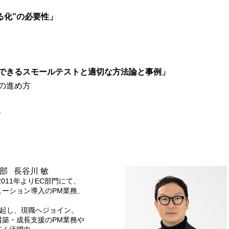
る化”の必要性」
できるスモールテストと適切な方法論と事例」
の進め方
介
部 長谷川 敏
011年よりEC部門にて、
ーション導入のPM業務、
発起し、現職へジョイン。
築・成長支援のPM業務や