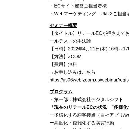
・ECサイト運営ご担当者様
・Webマーケティング、UI/UXご担当
セミナー概要
【タイトル】リテールECが押さえてお
ールテストの手法論
【日時】2022年4月21日(木) 16時～1
【方法】ZOOM
【費用】無料
→お申し込みはこちら
https://us06web.zoom.us/webinar/reg
プログラム
・第一部：株式会社デジタルシフト
「現在のリテールECの状況 ”多様化
ー多様化する顧客接点（自社アプリ/w
ー高度化・複雑化する購買行動