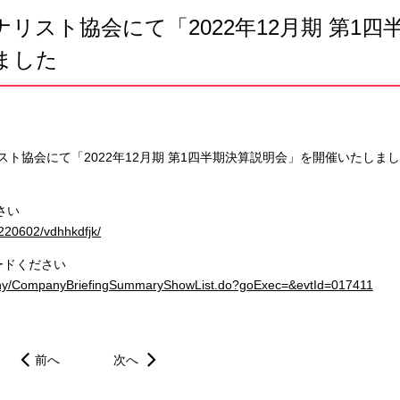
リスト協会にて「2022年12月期 第1四
ました
スト協会にて「2022年12月期 第1四半期決算説明会」を開催いたしまし
さい
220602/vdhhkdfjk/
ードください
mpany/CompanyBriefingSummaryShowList.do?goExec=&evtId=017411
前へ
次へ