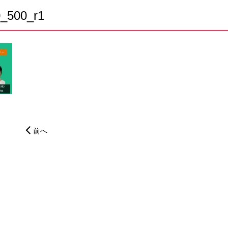
_500_r1
前へ