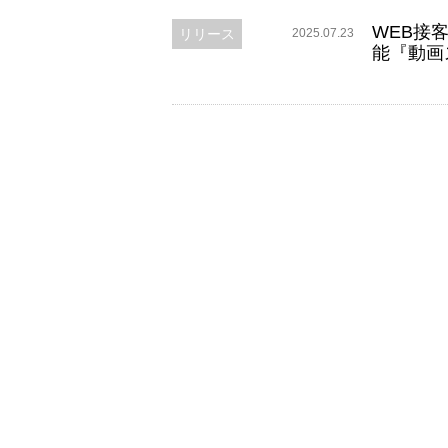
WEB接客ツ
お知らせ
リリース
2025.07.23
能『動画