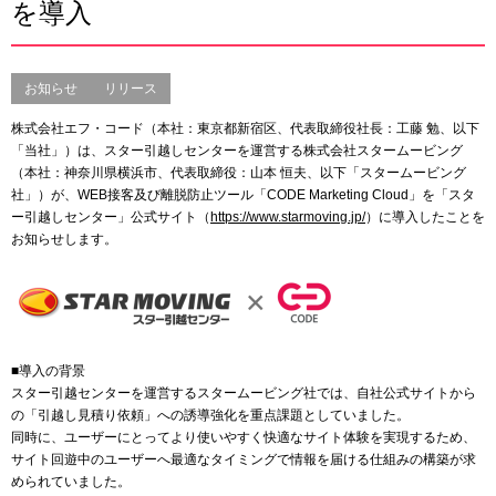
を導入
お知らせ
リリース
株式会社エフ・コード（本社：東京都新宿区、代表取締役社長：工藤 勉、以下
「当社」）は、スター引越しセンターを運営する株式会社スタームービング
（本社：神奈川県横浜市、代表取締役：山本 恒夫、以下「スタームービング
社」）が、WEB接客及び離脱防止ツール「CODE Marketing Cloud」を「スタ
ー引越しセンター」公式サイト（
https://www.starmoving.jp/
）に導入したことを
お知らせします。
■導入の背景
スター引越センターを運営するスタームービング社では、自社公式サイトから
の「引越し見積り依頼」への誘導強化を重点課題としていました。
同時に、ユーザーにとってより使いやすく快適なサイト体験を実現するため、
サイト回遊中のユーザーへ最適なタイミングで情報を届ける仕組みの構築が求
められていました。