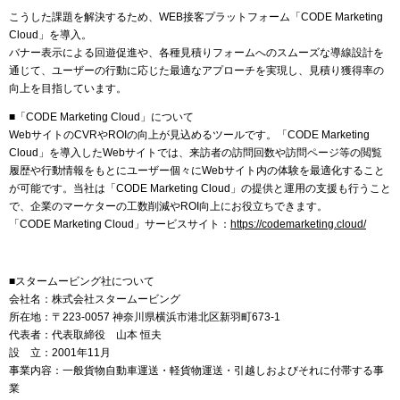
こうした課題を解決するため、WEB接客プラットフォーム「CODE Marketing
Cloud」を導入。
バナー表示による回遊促進や、各種見積りフォームへのスムーズな導線設計を
通じて、ユーザーの行動に応じた最適なアプローチを実現し、見積り獲得率の
向上を目指しています。
■「CODE Marketing Cloud」について
WebサイトのCVRやROIの向上が見込めるツールです。「CODE Marketing
Cloud」を導入したWebサイトでは、来訪者の訪問回数や訪問ページ等の閲覧
履歴や行動情報をもとにユーザー個々にWebサイト内の体験を最適化すること
が可能です。当社は「CODE Marketing Cloud」の提供と運用の支援も行うこと
で、企業のマーケターの工数削減やROI向上にお役立ちできます。
「CODE Marketing Cloud」サービスサイト：
https://codemarketing.cloud/
■スタームービング社について
会社名：株式会社スタームービング
所在地：〒223-0057 神奈川県横浜市港北区新羽町673-1
代表者：代表取締役 山本 恒夫
設 立：2001年11月
事業内容：一般貨物自動車運送・軽貨物運送・引越しおよびそれに付帯する事
業