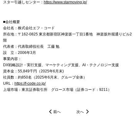
スター引越しセンター：
https://www.starmoving.jp/
■会社概要
会社名：株式会社エフ・コード
所在地：〒162-0825 東京都新宿区神楽坂一丁目1番地 神楽坂外堀通りビル2
階
代表者：代表取締役社長 工藤 勉
設 立：2006年3月
事業内容：
DX戦略設計・実行支援、マーケティング支援、AI・テクノロジー支援
資本金：55,849千円（2025年6月末)
社員数：約850名（2025年6月末、グループ全体）
URL：
https://f-code.co.jp/
上場市場：東京証券取引所 グロース市場（証券コード：9211）
前へ
次へ