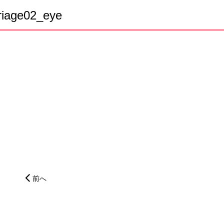
riage02_eye
前へ