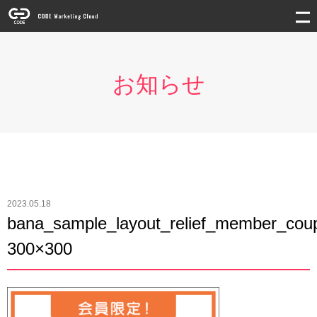
お知らせ
2023.05.18
bana_sample_layout_relief_member_cou
300×300