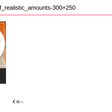
f_realistic_amounts-300×250
前へ