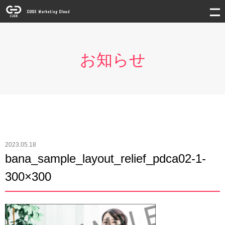
お知らせ
2023.05.18
bana_sample_layout_relief_pdca02-1-
300×300