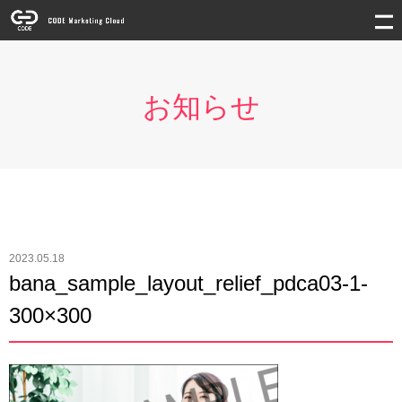
お知らせ
2023.05.18
bana_sample_layout_relief_pdca03-1-
300×300