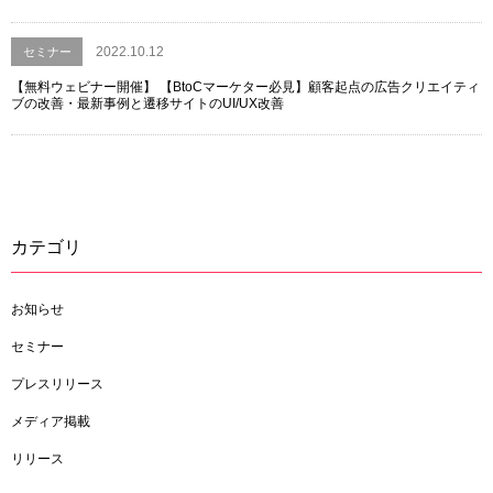
2022.10.12
セミナー
【無料ウェビナー開催】 【BtoCマーケター必見】顧客起点の広告クリエイティ
ブの改善・最新事例と遷移サイトのUI/UX改善
カテゴリ
お知らせ
セミナー
プレスリリース
メディア掲載
リリース