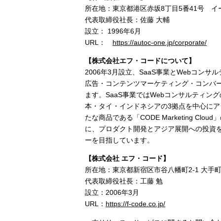
所在地：東京都港区赤坂8丁目5番41号 イ
代表取締役社長：佐藤 大輔
設立： 1996年6月
URL：
https://autoc-one.jp/corporate/
【株式会社エフ・コードについて】
2006年3月設立、SaaS事業とWebコ
広告・コンテンツマーケティング・コンバー
ます。SaaS事業ではWebコンサルティン
本・タイ・インドネシアの3拠点を中心にアジ
たな商品である「CODE Marketing 
に、プロダクト開発とアジア展開への投資
ーを目指しています。
【株式会社 エフ・コード】
所在地：東京都新宿区市谷八幡町2-1 大手
代表取締役社長：工藤 勉
設立：2006年3月
URL：
https://f-code.co.jp/