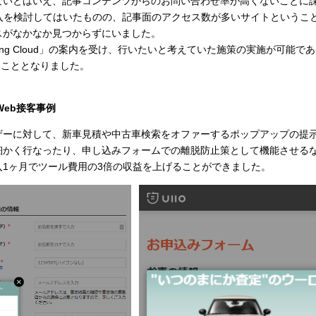
ないとはいえ、記事コンテンツからのお問い合わせ率が高くないことに
入を検討してはいたものの、記事面のアクセス数が多いサイトというこ
スがなかなか見つからずにいました。
eting Cloud」の案内を受け、行いたいと考えていた施策の実施が可能であ
くこととなりました。
たWeb接客事例
ザーに対して、新車見積や中古車検索をオファーするポップアップの提
細かく行なったり、申し込みフォームでの離脱防止策として機能させる
1ヶ月でツール費用の3倍の収益を上げることができました。