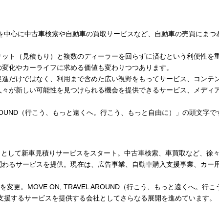
」を中心に中古車検索や自動車の買取サービスなど、自動車の売買にまつ
リット（見積もり）と複数のディーラーを回らずに済むという利便性を
の変化やカーライフに求める価値も変わりつつあります。
促進だけではなく、利用まで含めた広い視野をもってサービス、コンテ
人々が新しい可能性を見つけられる機会を提供できるサービス、メディ
EL AROUND（行こう、もっと遠くへ。行こう、もっと自由に）」の頭文字で
ン」として新車見積りサービスをスタート。中古車検索、車買取など、徐
関わるサービスを提供。現在は、広告事業、自動車購入支援事業、カー
変更。MOVE ON, TRAVEL AROUND（行こう、もっと遠くへ。行こ
を支援するサービスを提供する会社としてさらなる展開を進めています。