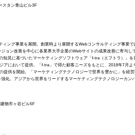
ースタン青山ビル3F
ンサルティング事業を展開。創業時より展開するWebコンサルティング事業で
ジョン改善を中心に各業界大手企業のWebサイトの成果改善に寄与し
グの知見に基づいたマーケティングソフトウェア「f-tra（エフトラ）」を
アにおいて提供。「f-tra」で得た顧客ニーズをもとに、2018年7月よ
Cloud」の提供を開始。「マーケティングテクノロジーで世界を豊かに」を経
を強化。アジアから世界をリードするマーケティングテクノロジーカン
町建物市ヶ谷ビル5F