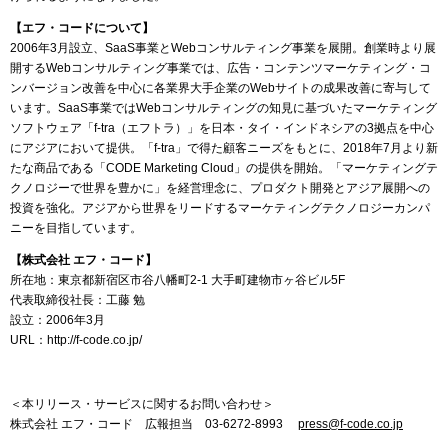
【エフ・コードについて】
2006年3月設立、SaaS事業とWebコンサルティング事業を展開。創業時より展
開するWebコンサルティング事業では、広告・コンテンツマーケティング・コ
ンバージョン改善を中心に各業界大手企業のWebサイトの成果改善に寄与して
います。SaaS事業ではWebコンサルティングの知見に基づいたマーケティング
ソフトウェア「f-tra（エフトラ）」を日本・タイ・インドネシアの3拠点を中心
にアジアにおいて提供。「f-tra」で得た顧客ニーズをもとに、2018年7月より新
たな商品である「CODE Marketing Cloud」の提供を開始。「マーケティングテ
クノロジーで世界を豊かに」を経営理念に、プロダクト開発とアジア展開への
投資を強化。アジアから世界をリードするマーケティングテクノロジーカンパ
ニーを目指しています。
【株式会社 エフ・コード】
所在地：東京都新宿区市谷八幡町2-1 大手町建物市ヶ谷ビル5F
代表取締役社長：工藤 勉
設立：2006年3月
URL：http://f-code.co.jp/
＜本リリース・サービスに関するお問い合わせ＞
株式会社 エフ・コード 広報担当 03-6272-8993
press@f-code.co.jp