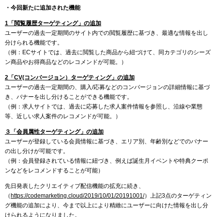
・今回新たに追加された機能
1「閲覧履歴ターゲティング」の追加
ユーザーの過去一定期間のサイト内での閲覧履歴に基づき、最適な情報を出し
分けられる機能です。
（例：ECサイトでは、過去に閲覧した商品から紐づけて、同カテゴリのシーズ
ン商品やお得商品などのレコメンドが可能。）
2「CV(コンバージョン）ターゲティング」の追加
ユーザーの過去一定期間の、購入/応募などのコンバージョンの詳細情報に基づ
き、バナーを出し分けることができる機能です。
（例：求人サイトでは、過去に応募した求人案件情報を参照し、沿線や業態
等、近しい求人案件のレコメンドが可能。）
３「会員属性ターゲティング」の追加
ユーザーが登録している会員情報に基づき、エリア別、年齢別などでのバナー
の出し分けが可能です。
（例：会員登録されている情報に紐づき、例えば誕生月イベントや特典クーポ
ンなどをレコメンドすることが可能）
先日発表したクリエイティブ配信機能の拡充に続き、
（
https://codemarketing.cloud/2019/10/01/20191001/
）上記3点のターゲティン
グ機能の追加により、今まで以上により精緻にユーザーに向けた情報を出し分
けられるようになりました。