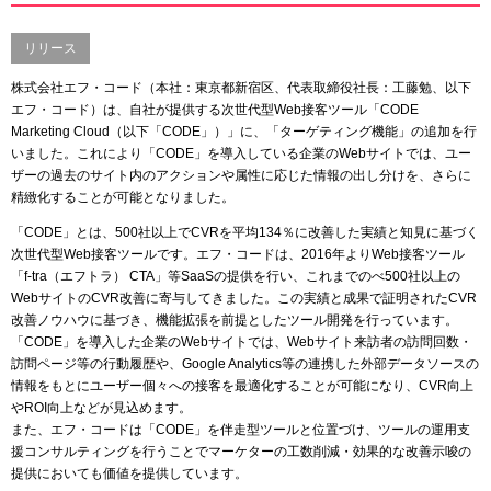
リリース
株式会社エフ・コード（本社：東京都新宿区、代表取締役社長：工藤勉、以下
エフ・コード）は、自社が提供する次世代型Web接客ツール「CODE
Marketing Cloud（以下「CODE」）」に、「ターゲティング機能」の追加を行
いました。これにより「CODE」を導入している企業のWebサイトでは、ユー
ザーの過去のサイト内のアクションや属性に応じた情報の出し分けを、さらに
精緻化することが可能となりました。
「CODE」とは、500社以上でCVRを平均134％に改善した実績と知見に基づく
次世代型Web接客ツールです。エフ・コードは、2016年よりWeb接客ツール
「f-tra（エフトラ） CTA」等SaaSの提供を行い、これまでのべ500社以上の
WebサイトのCVR改善に寄与してきました。この実績と成果で証明されたCVR
改善ノウハウに基づき、機能拡張を前提としたツール開発を行っています。
「CODE」を導入した企業のWebサイトでは、Webサイト来訪者の訪問回数・
訪問ページ等の行動履歴や、Google Analytics等の連携した外部データソースの
情報をもとにユーザー個々への接客を最適化することが可能になり、CVR向上
やROI向上などが見込めます。
また、エフ・コードは「CODE」を伴走型ツールと位置づけ、ツールの運用支
援コンサルティングを行うことでマーケターの工数削減・効果的な改善示唆の
提供においても価値を提供しています。