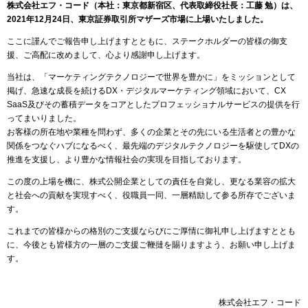
株式会社エフ・コード（本社：東京都新宿区、代表取締役社長：工藤 勉）は、
2021年12月24日、東京証券取引所マザーズ市場に上場いたしました。
ここに謹んでご報告申し上げますとともに、ステークホルダーの皆様の御支
援、ご高配に改めまして、心より感謝申し上げます。
当社は、「マーケティングテクノロジーで世界を豊かに」をミッションとして
掲げ、急速な成長を続けるDX・デジタルマーケティング領域において、CX
SaaS及びその蓄積データをコアとしたプロフェッショナルサービスの提供を行
ってまいりました。
お客様の所在地や業種を問わず、多くの企業とその先にいる生活者との豊かな
関係をつなぐハブになるべく、最先端のデジタルテクノロジーを駆使してDXの
推進を支援し、より豊かな情報社会の実現を目指しております。
この度の上場を機に、株式公開企業としての責任を自覚し、更なる業容の拡大
と社会への貢献を実現すべく、役職員一同、一層精励して参る所存でございま
す。
これまでの皆様からの格別のご支援ならびにご厚情に御礼申し上げますととも
に、今後とも皆様方の一層のご支援ご鞭撻を賜りますよう、お願い申し上げま
す。
株式会社エフ・コード