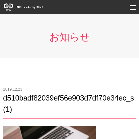
お知らせ
2019.12.23
d510badf82039ef56e903d7df70e34ec_s
(1)