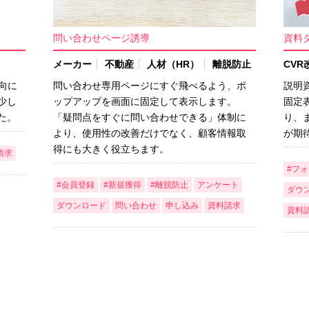
問い合わせページ誘導
資料
メーカー
不動産
人材（HR）
離脱防止
CVR
問い合わせ専用ページにすぐ飛べるよう、ポ
説明
向に
ップアップを画面に固定して表示します。
固定
少し
「疑問点をすぐに問い合わせできる」体制に
り、
た。
より、使用性の改善だけでなく、顧客情報取
が期
得にも大きく役立ちます。
請求
#フ
#会員登録
#新規獲得
#離脱防止
アンケート
ダウ
ダウンロード
問い合わせ
申し込み
資料請求
資料