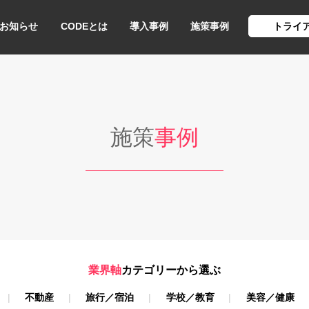
お知らせ
CODEとは
導入事例
施策事例
トライ
施策
事例
業界軸
カテゴリーから選ぶ
不動産
旅行／宿泊
学校／教育
美容／健康