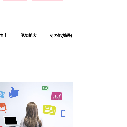
V向上
認知拡大
その他(効果)