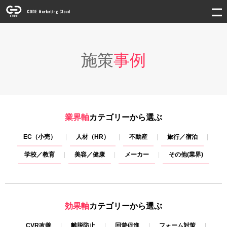
施策
事例
業界軸
カテゴリーから選ぶ
EC（小売）
人材（HR）
不動産
旅行／宿泊
学校／教育
美容／健康
メーカー
その他(業界)
効果軸
カテゴリーから選ぶ
CVR改善
離脱防止
回遊促進
フォーム対策