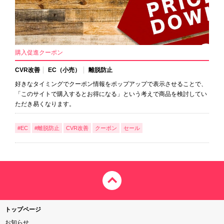
購入促進クーポン
CVR改善
EC（小売）
離脱防止
好きなタイミングでクーポン情報をポップアップで表示させることで、
「このサイトで購入するとお得になる」という考えで商品を検討してい
ただき易くなります。
#EC
#離脱防止
CVR改善
クーポン
セール
トップページ
お知らせ