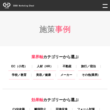
施策
事例
業界軸
カテゴリーから選ぶ
EC（小売）
人材（HR）
不動産
旅行／宿泊
学校／教育
美容／健康
メーカー
その他(業界)
効果軸
カテゴリーから選ぶ
CVR改善
離脱防止
回遊促進
フォーム対策