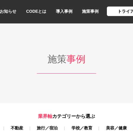
お知らせ
CODEとは
導入事例
施策事例
トライ
施策
事例
業界軸
カテゴリーから選ぶ
不動産
旅行／宿泊
学校／教育
美容／健康