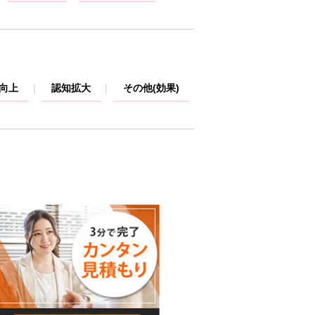
V向上
認知拡大
その他(効果)