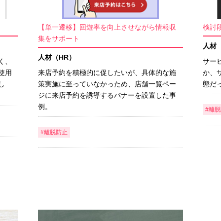
【単一遷移】回遊率を向上させながら情報収
検討
集をサポート
人材
人材（HR）
く、
サー
使用
来店予約を積極的に促したいが、具体的な施
か、
し
策実施に至っていなかっため、店舗一覧ペー
態だ
ジに来店予約を誘導するバナーを設置した事
例。
#離
#離脱防止