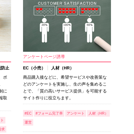
アンケートページ誘導
脱防止
EC（小売）
人材（HR）
、ポ
商品購入後などに、希望サービスや改善策な
。
どのアンケートを実施し、生の声を集めるこ
制に
とで、「質の高いサービス提供」を可能する
報取
サイト作りに役立ちます。
#EC
#フォーム完了率
アンケート
人材（HR）
ート
運営
請求