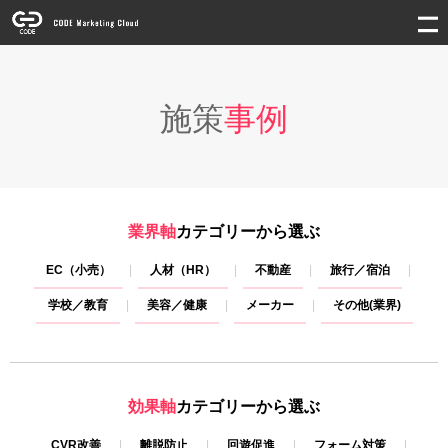
施策
事例
業界軸
カテゴリーから選ぶ
EC（小売）
人材（HR）
不動産
旅行／宿泊
学校／教育
美容／健康
メーカー
その他(業界)
効果軸
カテゴリーから選ぶ
CVR改善
離脱防止
回遊促進
フォーム対策