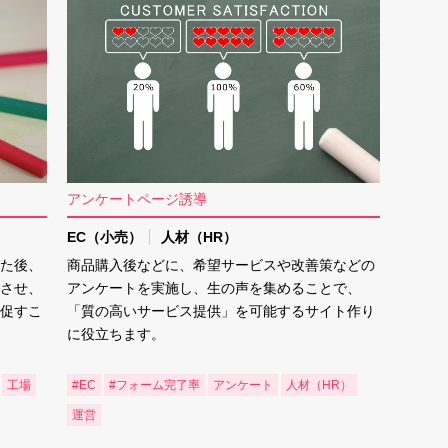
アンケートページ誘導
EC（小売）
人材（HR）
た後、
商品購入後などに、希望サービスや改善策などの
させ、
アンケートを実施し、生の声を集めることで、
促すこ
「質の高いサービス提供」を可能するサイト作り
に役立ちます。
工場
#EC
#フォーム完了率
アンケート
人材（HR）
運営