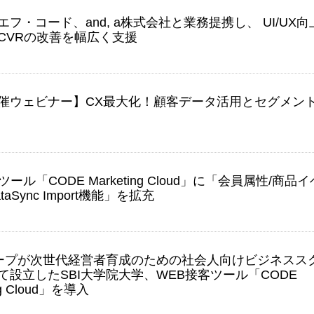
フ・コード、and, a株式会社と業務提携し、 UI/UX向
CVRの改善を幅広く支援
催ウェビナー】CX最大化！顧客データ活用とセグメン
ツール「CODE Marketing Cloud」に「会員属性/商品イ
aSync Import機能」を拡充
ループが次世代経営者育成のための社会人向けビジネスス
て設立したSBI大学院大学、WEB接客ツール「CODE
ng Cloud」を導入