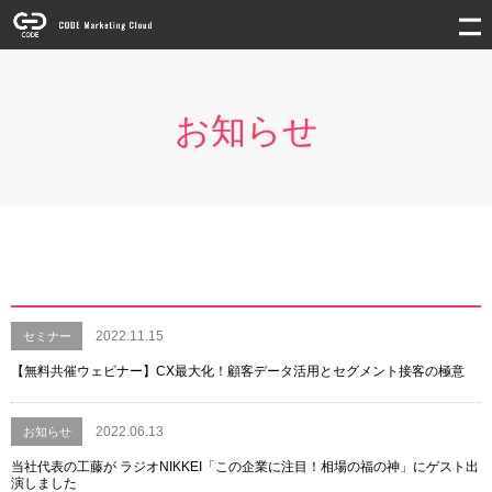
お知らせ
2022.11.15
セミナー
【無料共催ウェビナー】CX最大化！顧客データ活用とセグメント接客の極意
2022.06.13
お知らせ
当社代表の工藤が ラジオNIKKEI「この企業に注目！相場の福の神」にゲスト出
演しました