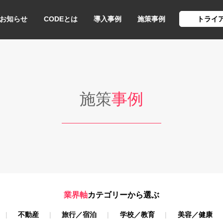
お知らせ
CODEとは
導入事例
施策事例
トライ
施策
事例
業界軸
カテゴリーから選ぶ
不動産
旅行／宿泊
学校／教育
美容／健康