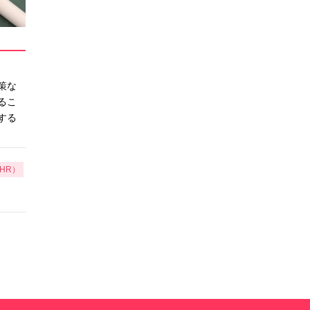
策な
るこ
する
HR）