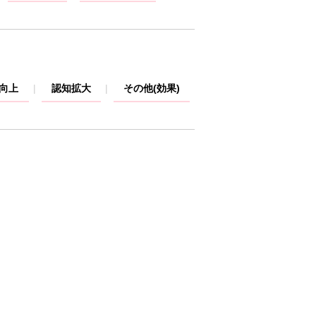
V向上
認知拡大
その他(効果)