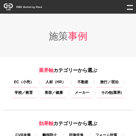
施策
事例
業界軸
カテゴリーから選ぶ
EC（小売）
人材（HR）
不動産
旅行／宿泊
学校／教育
美容／健康
メーカー
その他(業界)
効果軸
カテゴリーから選ぶ
CVR改善
離脱防止
回遊促進
フォーム対策