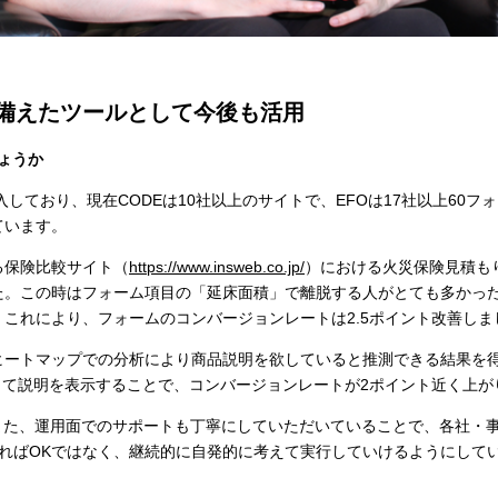
Xを備えたツールとして今後も活用
しょうか
入しており、現在CODEは10社以上のサイトで、EFOは17社以上60
ています。
る保険比較サイト（
https://www.insweb.co.jp/
）における火災保険見積も
た。この時はフォーム項目の「延床面積」で離脱する人がとても多かっ
これにより、フォームのコンバージョンレートは2.5ポイント改善しま
ヒートマップでの分析により商品説明を欲していると推測できる結果を
って説明を表示することで、コンバージョンレートが2ポイント近く上
く、また、運用面でのサポートも丁寧にしていただいていることで、各社
すればOKではなく、継続的に自発的に考えて実行していけるようにして