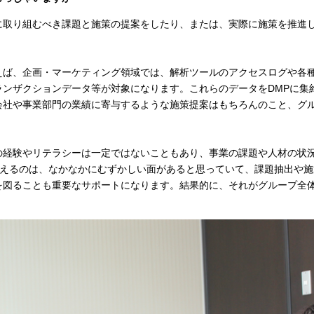
に取り組むべき課題と施策の提案をしたり、または、実際に施策を推進
えば、企画・マーケティング領域では、解析ツールのアクセスログや各
ランザクションデータ等が対象になります。これらのデータをDMPに集
会社や事業部門の業績に寄与するような施策提案はもちろんのこと、グ
の経験やリテラシーは一定ではないこともあり、事業の課題や人材の状
を考えるのは、なかなかにむずかしい面があると思っていて、課題抽出や
を図ることも重要なサポートになります。結果的に、それがグループ全体