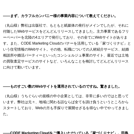
――まず、カラフルカンパニー様の事業内容について教えてください。
（丸山様）弊社は出版社で、もともと紙媒体の発行がメインでしたが、それに
付随したWebサービスをどんどんリリースしてきました。主力事業であるフリ
ーペーパーを北陸の4エリアで発行しており、その全てにWebサイトがありま
す。また、CODE Marketing Cloudのバナーを活用している「家づくりナビ」と
いう住宅情報のWebサイト。その他、転職についての人材紹介サービス、結婚
相談所や婚活パーティーといったコンシェルジュ事業のサイト、最近では土地
の買取査定サービスのサイトなど、いろんなことを検討してどんどんリリース
に向けて動いています。
――ものすごい数のWebサイトを運用されているのですね。驚きました。
（丸山様）うちぐらいの規模の中小企業としては、非常に多いのではと思って
います。弊社は元々、地域に関わる話ならば全てを請け負うというところから
スタートしており、Webの方も手探りで展開せざるを得ない中でやってきまし
た。
――CODE Marketing Cloudをご導入いただいている「家づくりナビ」。田島