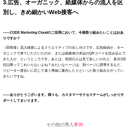
3.広告、オーガニック、紙媒体からの流入を区
別し、きめ細かいWeb接客へ
――CODE Marketing Cloudのご活用において、今後取り組みたいことはおあ
りですか？
（田島様）流入経路によるクリエイティブの出し分けです。広告経由か、オー
ガニックで来ていただいたのか、または紙媒体の本誌のQRコードを読み込んで
きた人か、というところです。あとは、初回の人は見て欲しいけれど、多分2回
目以降ってこれいらないよね？みたいなページは、別ページに誘導するなど、
リピーター度合いに応じて違う導線に案内したりといった取り組みもやってい
きたいですね。
――ありがとうございます。我々も、カスタマーサクセスチームがしっかりサ
ポートしてまいります。
その他の導入
事例