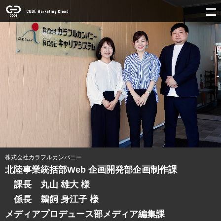
株式会社カラフルカンパニー
北陸事業統括部Web 企画開発部企画制作課
課長 丸山 雄大 様
係長 鵜飼 身江子 様
メディアプロデュース部メディア編集課